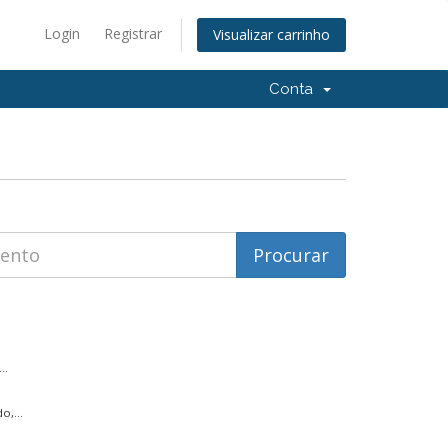
Login
Registrar
Visualizar carrinho
Conta
..
,...