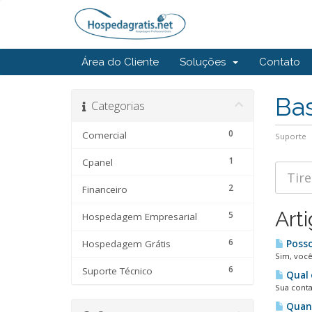
Área do Cliente
Soluções
Contato
Ba
Categorias
0
Comercial
Suporte
1
Cpanel
2
Financeiro
Art
5
Hospedagem Empresarial
6
Hospedagem Grátis
Posso
Sim, você
6
Suporte Técnico
Qual 
Sua conta
Quant