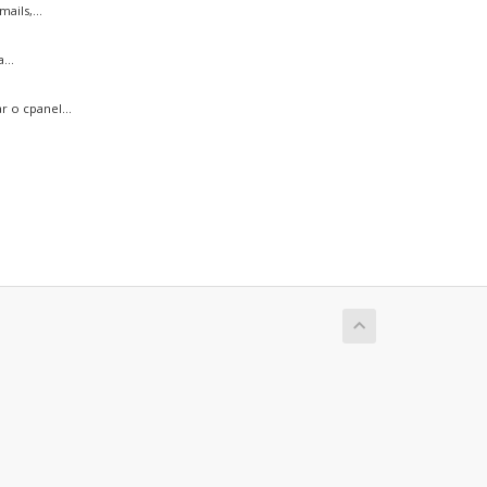
ils,...
...
 o cpanel...